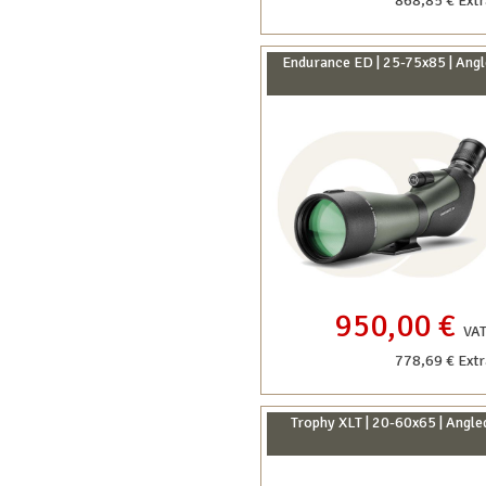
868,85 € Ext
Endurance ED | 25-75x85 | Angl
950,00 €
VAT
778,69 € Ext
Trophy XLT | 20-60x65 | Angle