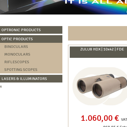
OPTRONIC PRODUCTS
OPTIC PRODUCTS
BINOCULARS
ZULU8 HDX | 10x42 | FDE
MONOCULARS
RIFLESCOPES
SPOTTING SCOPES
LASERS & ILLUMINATORS
x
1.060,00 €
VAT