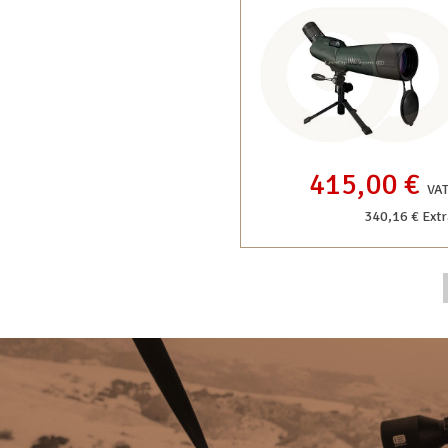
415,00 €
VAT
340,16 € Ext