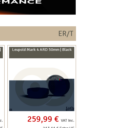
ER/T
|
Leupold Mark 4 ARD 50mm | Black
259,99 €
c.
VAT Inc.