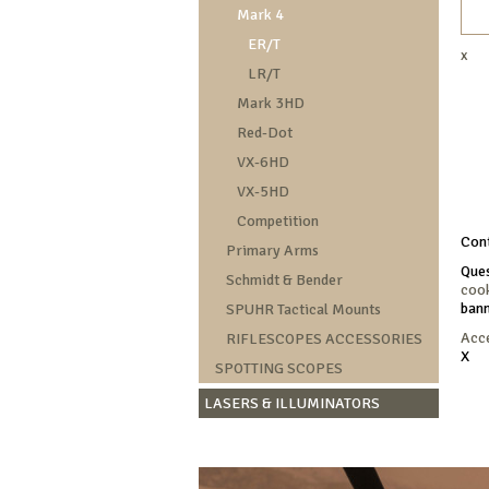
Mark 4
ER/T
x
LR/T
Mark 3HD
Red-Dot
VX-6HD
VX-5HD
Competition
Cont
Primary Arms
Ques
Schmidt & Bender
cook
bann
SPUHR Tactical Mounts
Acc
RIFLESCOPES ACCESSORIES
X
SPOTTING SCOPES
LASERS & ILLUMINATORS