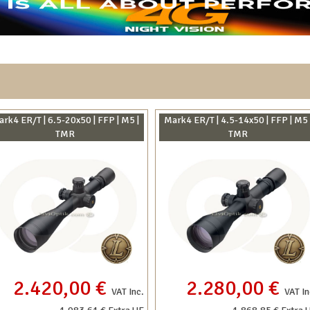
rk4 ER/T | 6.5-20x50 | FFP | M5 |
Mark4 ER/T | 4.5-14x50 | FFP | M5 
TMR
TMR
2.420,00 €
2.280,00 €
VAT Inc.
VAT In